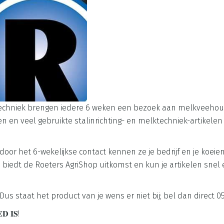
techniek brengen iedere 6 weken een bezoek aan melkveehoude
 en veel gebruikte stalinrichting- en melktechniek-artikelen v
door het 6-wekelijkse contact kennen ze je bedrijf en je koei
 biedt de Roeters AgriShop uitkomst en kun je artikelen snel 
us staat het product van je wens er niet bij; bel dan direct 05
𝐃 𝐈𝐒!