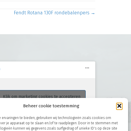
Fendt Rotana 130F rondebalenpers →
Klik om marketing cookies te accepteren
Roeters Tuin- en Parkmachines
en deze inhoud in te schakelen
Beheer cookie toestemming
 ervaringen te bieden, gebruiken wij technologieën zoals cookies om
over je apparaat op te slaan en/of te raadplegen. Door in te stemmen met
ogieën kunnen wij gegevens zoals surfgedrag of unieke ID's op deze site