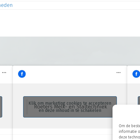
heden
Klik om marketing cookies te accepteren
Roeters Melk- en Staltechniek
en deze inhoud in te schakelen
Om de beste
informatie 
deze technol