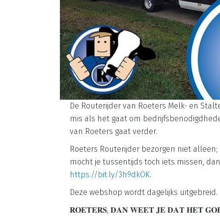
De Routerijder van Roeters Melk- en Stal
mis als het gaat om bedrijfsbenodigdheden
van Roeters gaat verder.
Roeters Routerijder bezorgen niet alleen; 
mocht je tussentijds toch iets missen, dan
https://bit.ly/3h9dkOK
.
Deze webshop wordt dagelijks uitgebreid. D
𝐑𝐎𝐄𝐓𝐄𝐑𝐒, 𝐃𝐀𝐍 𝐖𝐄𝐄𝐓 𝐉𝐄 𝐃𝐀𝐓 𝐇𝐄𝐓 𝐆𝐎𝐄