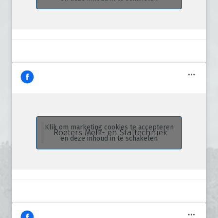
Klik om marketing cookies te accepteren
Roeters Melk- en Staltechniek
en deze inhoud in te schakelen