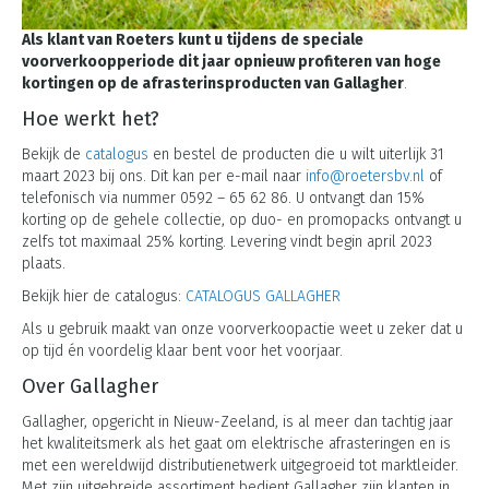
Als klant van Roeters kunt u tijdens de speciale
voorverkoopperiode dit jaar opnieuw profiteren van hoge
kortingen op de afrasterinsproducten van Gallagher
.
Hoe werkt het?
Bekijk de
catalogus
en bestel de producten die u wilt uiterlijk 31
maart 2023 bij ons. Dit kan per e-mail naar
info@roetersbv.nl
of
telefonisch via nummer 0592 – 65 62 86. U ontvangt dan 15%
korting op de gehele collectie, op duo- en promopacks ontvangt u
zelfs tot maximaal 25% korting. Levering vindt begin april 2023
plaats.
Bekijk hier de catalogus:
CATALOGUS GALLAGHER
Als u gebruik maakt van onze voorverkoopactie weet u zeker dat u
op tijd én voordelig klaar bent voor het voorjaar.
Over Gallagher
Gallagher, opgericht in Nieuw-Zeeland, is al meer dan tachtig jaar
het kwaliteitsmerk als het gaat om elektrische afrasteringen en is
met een wereldwijd distributienetwerk uitgegroeid tot marktleider.
Met zijn uitgebreide assortiment bedient Gallagher zijn klanten in