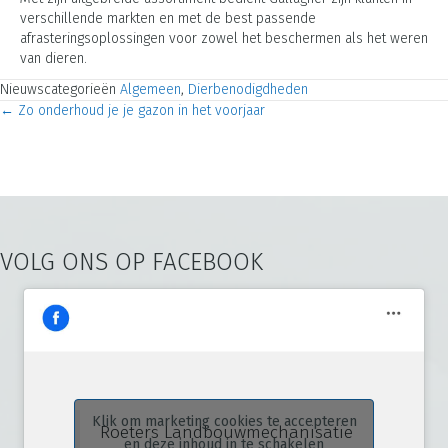
verschillende markten en met de best passende
afrasteringsoplossingen voor zowel het beschermen als het weren
van dieren.
Nieuwscategorieën
Algemeen
,
Dierbenodigdheden
← Zo onderhoud je je gazon in het voorjaar
Posts
navigation
VOLG ONS OP FACEBOOK
Klik om marketing cookies te accepteren
Roeters Landbouwmechanisatie
en deze inhoud in te schakelen