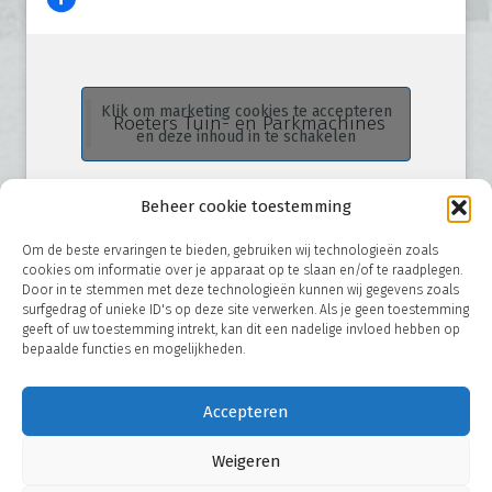
Klik om marketing cookies te accepteren
Roeters Tuin- en Parkmachines
en deze inhoud in te schakelen
Beheer cookie toestemming
Om de beste ervaringen te bieden, gebruiken wij technologieën zoals
cookies om informatie over je apparaat op te slaan en/of te raadplegen.
Door in te stemmen met deze technologieën kunnen wij gegevens zoals
surfgedrag of unieke ID's op deze site verwerken. Als je geen toestemming
geeft of uw toestemming intrekt, kan dit een nadelige invloed hebben op
bepaalde functies en mogelijkheden.
© 2026
Roeters B.V. - Hoofdstraat 38-40 - 9342 PD Een (NL) -
Accepteren
T.
+31 (0) 592 65 62 86
- E.
info@roetersbv.nl
Weigeren