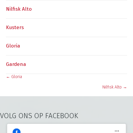
Nilfisk Alto
Kusters
Gloria
Gardena
← Gloria
Posts
Nilfisk Alto →
navigation
VOLG ONS OP FACEBOOK