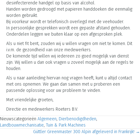
desinfecterende handgel op basis van alcohol.
Handen worden gedroogd met papieren handdoeken die eenmalig
worden gebruikt.
Bij voorkeur wordt er telefonisch overlegd met de veehouder.
In persoonlijke gesprekken wordt een gepaste afstand gehouden.
Onderdelen leggen we buiten klaar op een afgesproken plek.
Als u niet fit bent, zouden wij u willen vragen om niet te komen. Dit
i.v.m. de gezondheid van onze medewerkers.
De komende tijd willen wij iedereen zo goed mogelijk van dienst
zijn. Wij willen u dan ook vragen u zoveel mogelijk aan de regels te
houden.
Als u naar aanleiding hiervan nog vragen heeft, kunt u altijd contact
met ons opnemen. We gaan dan samen met u proberen een
passende oplossing voor uw probleem te vinden.
Met vriendelijke groeten,
Directie en medewerkers Roeters B.V.
Nieuwscategorieën
Algemeen
,
Dierbenodigdheden
,
Landbouwmechanisatie
,
Tuin & Park Machines
Güttler Greenmaster 300 Alpin afgeleverd in Frankrijk! →
Posts