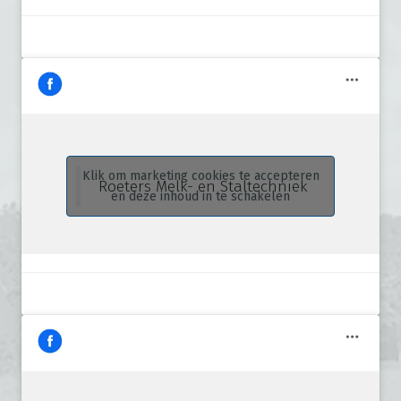
Klik om marketing cookies te accepteren
Roeters Melk- en Staltechniek
en deze inhoud in te schakelen