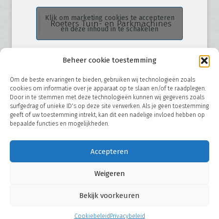
Klik om marketing cookies te accepteren
Roeters Tuin- en Parkmachines
en deze inhoud in te schakelen
Beheer cookie toestemming
Om de beste ervaringen te bieden, gebruiken wij technologieën zoals
cookies om informatie over je apparaat op te slaan en/of te raadplegen.
Door in te stemmen met deze technologieën kunnen wij gegevens zoals
surfgedrag of unieke ID's op deze site verwerken. Als je geen toestemming
geeft of uw toestemming intrekt, kan dit een nadelige invloed hebben op
bepaalde functies en mogelijkheden.
© 2026
Roeters B.V. - Hoofdstraat 38-40 - 9342 PD Een (NL) -
Accepteren
T.
+31 (0) 592 65 62 86
- E.
info@roetersbv.nl
Weigeren
Bekijk voorkeuren
Cookiebeleid
Privacybeleid