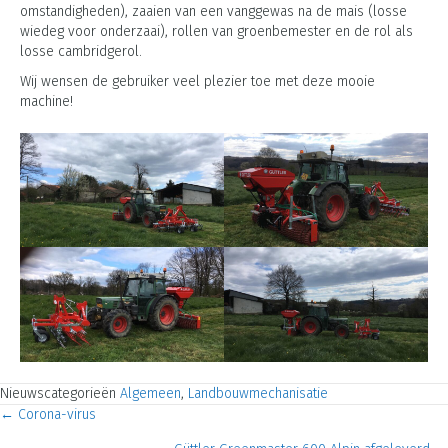
omstandigheden), zaaien van een vanggewas na de mais (losse
wiedeg voor onderzaai), rollen van groenbemester en de rol als
losse cambridgerol.
Wij wensen de gebruiker veel plezier toe met deze mooie
machine!
Nieuwscategorieën
Algemeen
,
Landbouwmechanisatie
← Corona-virus
Posts