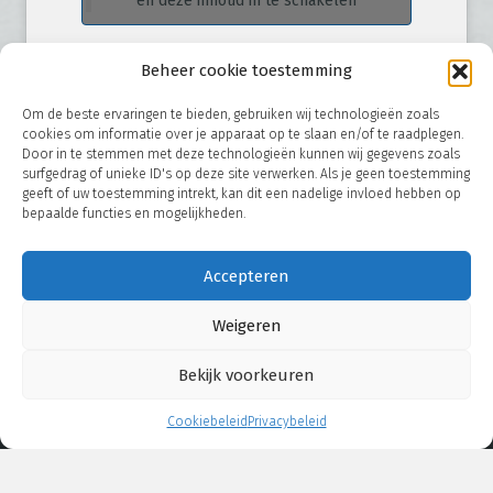
en deze inhoud in te schakelen
Beheer cookie toestemming
Om de beste ervaringen te bieden, gebruiken wij technologieën zoals
cookies om informatie over je apparaat op te slaan en/of te raadplegen.
Door in te stemmen met deze technologieën kunnen wij gegevens zoals
surfgedrag of unieke ID's op deze site verwerken. Als je geen toestemming
geeft of uw toestemming intrekt, kan dit een nadelige invloed hebben op
bepaalde functies en mogelijkheden.
© 2026
Roeters B.V. - Hoofdstraat 38-40 - 9342 PD Een (NL) -
Accepteren
T.
+31 (0) 592 65 62 86
- E.
info@roetersbv.nl
Weigeren
Bekijk voorkeuren
Cookiebeleid
Privacybeleid